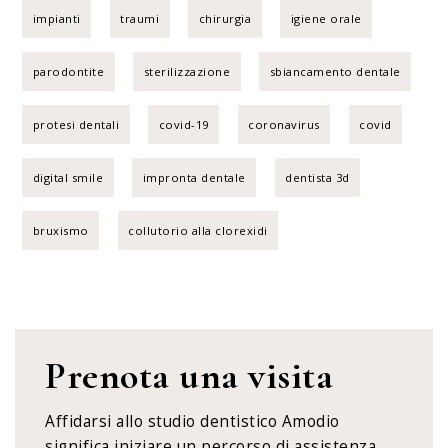
impianti
traumi
chirurgia
igiene orale
parodontite
sterilizzazione
sbiancamento dentale
protesi dentali
covid-19
coronavirus
covid
digital smile
impronta dentale
dentista 3d
bruxismo
collutorio alla clorexidi
Prenota una visita
Affidarsi allo studio dentistico Amodio
significa iniziare un percorso di assistenza