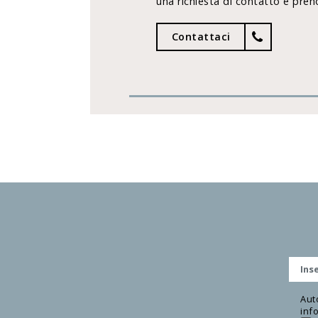
una richiesta di contatto e preno
Contattaci
Aut
info