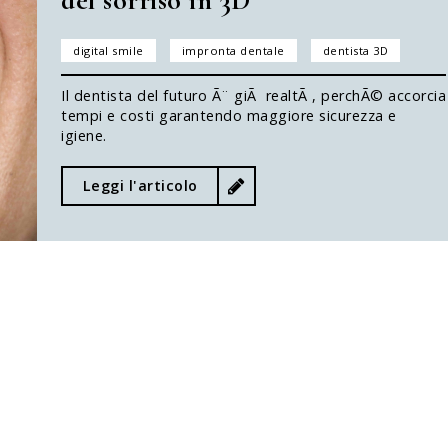
del sorriso in 3D
digital smile
impronta dentale
dentista 3D
Il dentista del futuro Ã¨ giÃ realtÃ , perchÃ© accorcia
tempi e costi garantendo maggiore sicurezza e
igiene.
Leggi l'articolo