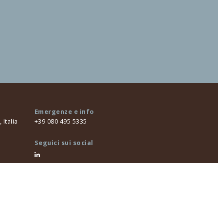
Emergenze e info
Italia
+39 080 495 5335
Seguici sui social