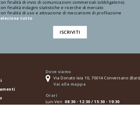
con finalità di invio di comunicazioni commerciali (obbligatorio)
con finalità indagini statistiche e ricerche di mercato
con finalità di uso e attivazione di meccanismi di profilazione
eleziona tutto
ISCRIVITI
Dove siamo
Via Donato Iaia 10, 70014 Conversano (Bari), 
i
Vai alla mappa
amenti
Orari
o
Lun-Ven
08:30 - 12:30 / 15:30 - 19:30
di una visita